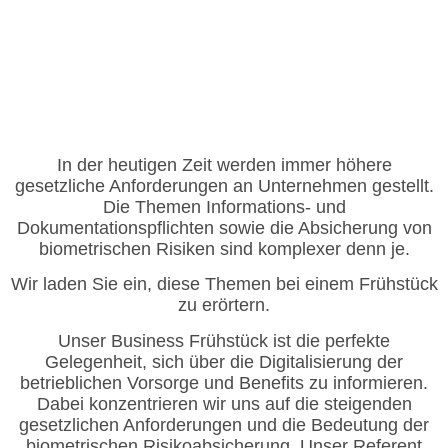
Herzlich Willkommen zu
unserem Business Frühstück
In der heutigen Zeit werden immer höhere
Zum Thema: Digitalisierung der betrieblichen Vorsorge
gesetzliche Anforderungen an Unternehmen gestellt.
und Benefits
Die Themen Informations- und
Dokumentationspflichten sowie die Absicherung von
Jetzt kostenlos anmelden und Platz sichern!
biometrischen Risiken sind komplexer denn je.
Wir laden Sie ein, diese Themen bei einem Frühstück
zu erörtern.
Unser Business Frühstück ist die perfekte
Gelegenheit, sich über die Digitalisierung der
betrieblichen Vorsorge und Benefits zu informieren.
Dabei konzentrieren wir uns auf die steigenden
gesetzlichen Anforderungen und die Bedeutung der
biometrischen Risikoabsicherung. Unser Referent